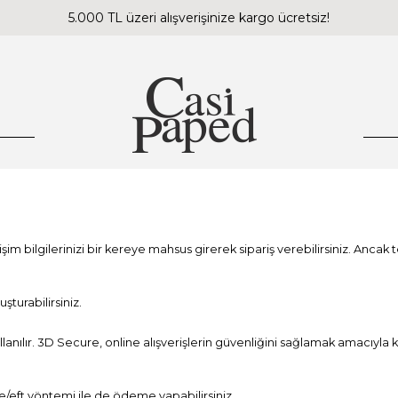
5.000 TL üzeri alışverişinize kargo ücretsiz!
 bilgilerinizi bir kereye mahsus girerek sipariş verebilirsiniz. Ancak t
şturabilirsiniz.
anılır. 3D Secure, online alışverişlerin güvenliğini sağlamak amacıyla ka
ale/eft yöntemi ile de ödeme yapabilirsiniz.