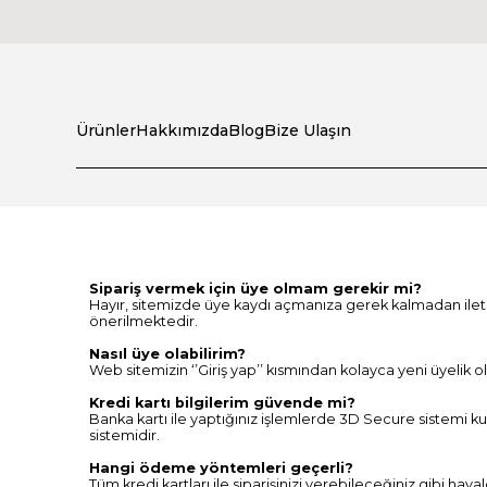
Ürünler
Hakkımızda
Blog
Bize Ulaşın
Sipariş vermek için üye olmam gerekir mi?
Hayır, sitemizde üye kaydı açmanıza gerek kalmadan iletişim
önerilmektedir.
Nasıl üye olabilirim?
Web sitemizin ‘’Giriş yap’’ kısmından kolayca yeni üyelik olu
Kredi kartı bilgilerim güvende mi?
Banka kartı ile yaptığınız işlemlerde 3D Secure sistemi kull
sistemidir.
Hangi ödeme yöntemleri geçerli?
Tüm kredi kartları ile siparişinizi verebileceğiniz gibi hav