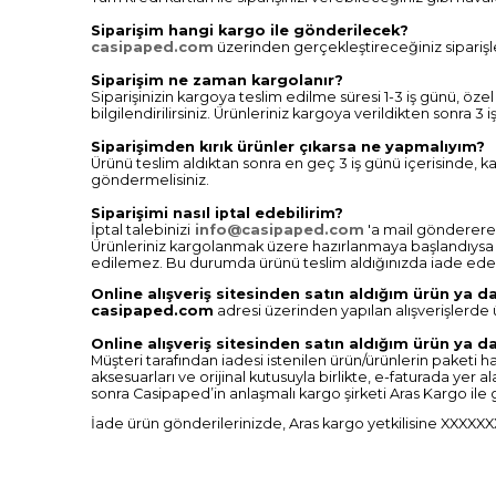
Siparişim hangi kargo ile gönderilecek?
casipaped.com
üzerinden gerçekleştireceğiniz siparişler
Siparişim ne zaman kargolanır?
Siparişinizin kargoya teslim edilme süresi 1-3 iş günü, özel 
bilgilendirilirsiniz. Ürünleriniz kargoya verildikten sonra 3 
Siparişimden kırık ürünler çıkarsa ne yapmalıyım?
Ürünü teslim aldıktan sonra en geç 3 iş günü içerisinde, kar
göndermelisiniz.
Siparişimi nasıl iptal edebilirim?
İptal talebinizi
info@casipaped.com
'a mail göndererek 
Ürünleriniz kargolanmak üzere hazırlanmaya başlandıysa (f
edilemez. Bu durumda ürünü teslim aldığınızda iade edebi
Online alışveriş sitesinden satın aldığım ürün ya 
casipaped.com
adresi üzerinden yapılan alışverişlerde
Online alışveriş sitesinden satın aldığım ürün ya da
Müşteri tarafından iadesi istenilen ürün/ürünlerin paketi 
aksesuarları ve orijinal kutusuyla birlikte, e-faturada yer 
sonra Casipaped’in anlaşmalı kargo şirketi Aras Kargo ile 
İade ürün gönderilerinizde, Aras kargo yetkilisine XXXXXXX