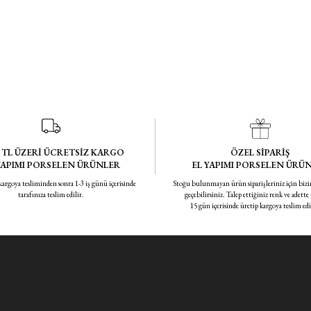
0 TL ÜZERİ ÜCRETSİZ KARGO
ÖZEL SİPARİŞ
YAPIMI PORSELEN ÜRÜNLER
EL YAPIMI PORSELEN ÜRÜ
 kargoya tesliminden sonra 1-3 iş günü içerisinde
Stoğu bulunmayan ürün siparişleriniz için bizi
tarafınıza teslim edilir.
geçebilirsiniz. Talep ettiğiniz renk ve adette
15 gün içerisinde üretip kargoya teslim ed