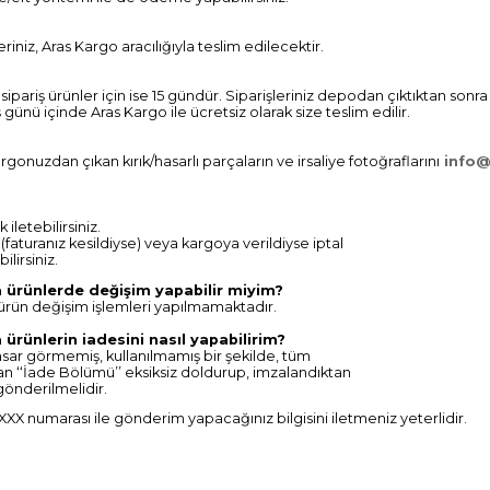
iniz, Aras Kargo aracılığıyla teslim edilecektir.
sipariş ürünler için ise 15 gündür. Siparişleriniz depodan çıktıktan sonra 
iş günü içinde Aras Kargo ile ücretsiz olarak size teslim edilir.
gonuzdan çıkan kırık/hasarlı parçaların ve irsaliye fotoğraflarını
info
iletebilirsiniz.
aturanız kesildiyse) veya kargoya verildiyse iptal
lirsiniz.
da ürünlerde değişim yapabilir miyim?
 ürün değişim işlemleri yapılmamaktadır.
 ürünlerin iadesini nasıl yapabilirim?
hasar görmemiş, kullanılmamış bir şekilde, tüm
alan ‘‘İade Bölümü’’ eksiksiz doldurup, imzalandıktan
gönderilmelidir.
XX numarası ile gönderim yapacağınız bilgisini iletmeniz yeterlidir.