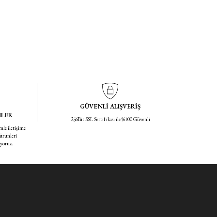
GÜVENLİ ALIŞVERİŞ
NLER
256Bit SSL Sertifikası ile %100 Güvenli
mle iletişime
 ürünleri
iyoruz.