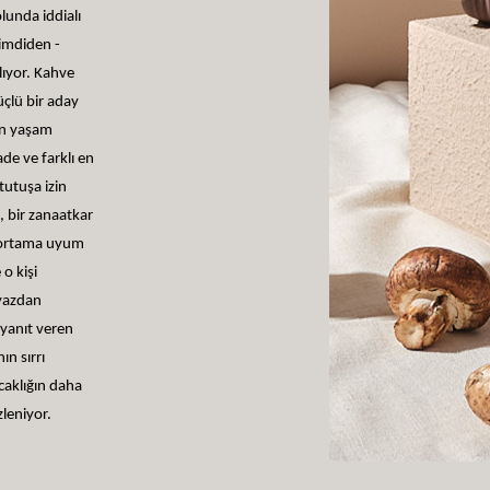
lunda iddialı
şimdiden -
ıyor. Kahve
üçlü bir aday
rn yaşam
ade ve farklı en
tutuşa izin
n, bir zanaatkar
er ortama uyum
o kişi
eyazdan
 yanıt veren
ın sırrı
ıcaklığın daha
zleniyor.