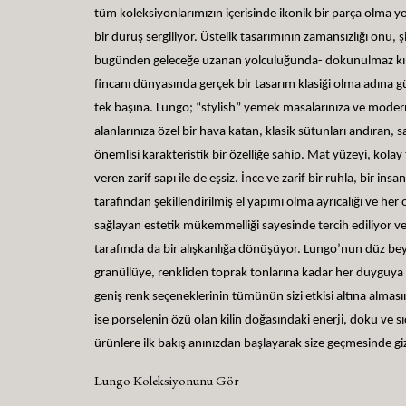
tüm koleksiyonlarımızın içerisinde ikonik bir parça olma yo
bir duruş sergiliyor. Üstelik tasarımının zamansızlığı onu, 
bugünden geleceğe uzanan yolculuğunda- dokunulmaz kıl
fincanı dünyasında gerçek bir tasarım klasiği olma adına g
tek başına. Lungo; “stylish” yemek masalarınıza ve mode
alanlarınıza özel bir hava katan, klasik sütunları andıran, s
önemlisi karakteristik bir özelliğe sahip. Mat yüzeyi, kolay 
veren zarif sapı ile de eşsiz. İnce ve zarif bir ruhla, bir insa
tarafından şekillendirilmiş el yapımı olma ayrıcalığı ve h
sağlayan estetik mükemmelliği sayesinde tercih ediliyor ve 
tarafında da bir alışkanlığa dönüşüyor. Lungo’nun düz b
granüllüye, renkliden toprak tonlarına kadar her duyguya
geniş renk seçeneklerinin tümünün sizi etkisi altına almasın
ise porselenin özü olan kilin doğasındaki enerji, doku ve s
ürünlere ilk bakış anınızdan başlayarak size geçmesinde gi
Lungo Koleksiyonunu Gör