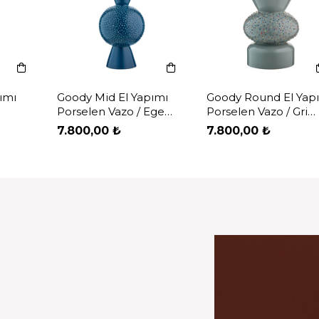
pımı
Goody Round El Yapımı
Love Edward V Filtre
Ege
Porselen Vazo / Gri
Kahve Bardağı / Ege
Artistik
Mavi
7.800,00 ₺
1.200,00 ₺