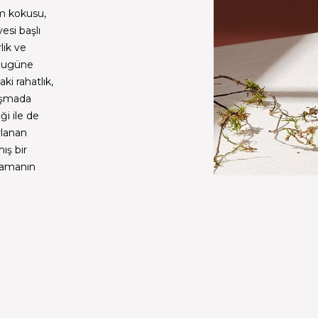
m kokusu,
esi başlı
lik ve
n bugüne
ki rahatlık,
nışmada
ği ile de
rlanan
ış bir
mlamanın