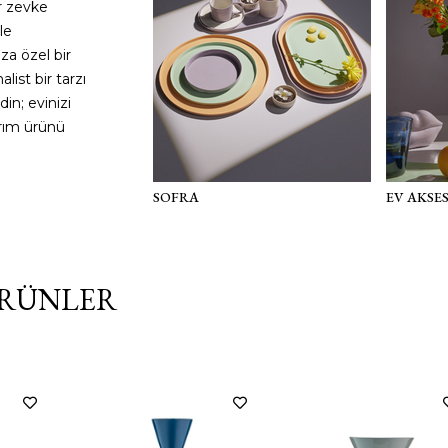
r zevke
le
za özel bir
list bir tarzı
din; evinizi
arım ürünü
E
SOFRA
EV AKSE
ÜRÜNLER