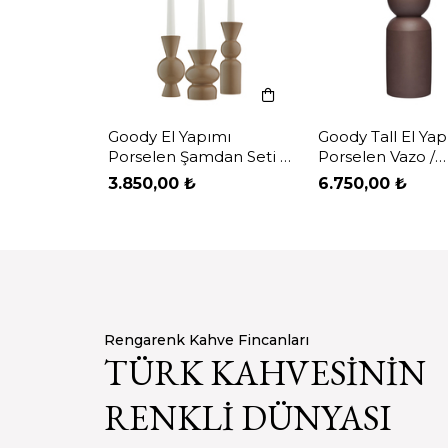
ımı
Goody Tall El Yapımı
Goody Mid El Ya
dan Seti /
Porselen Vazo /
Porselen Vazo / 
Kahverengi
Mavi Artistik
6.750,00 ₺
7.800,00 ₺
Rengarenk Kahve Fincanları
TÜRK KAHVESİNİN
RENKLİ DÜNYASI