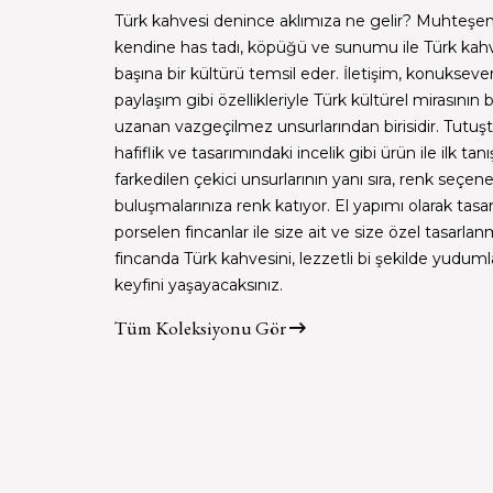
Türk kahvesi denince aklımıza ne gelir? Muhteşe
kendine has tadı, köpüğü ve sunumu ile Türk kahv
başına bir kültürü temsil eder. İletişim, konuksever
paylaşım gibi özellikleriyle Türk kültürel mirasını
uzanan vazgeçilmez unsurlarından birisidir. Tutuşta
hafiflik ve tasarımındaki incelik gibi ürün ile ilk ta
farkedilen çekici unsurlarının yanı sıra, renk seçene
buluşmalarınıza renk katıyor. El yapımı olarak tasa
porselen fincanlar ile size ait ve size özel tasarlanm
fincanda Türk kahvesini, lezzetli bi şekilde yudu
keyfini yaşayacaksınız.
Tüm Koleksiyonu Gör