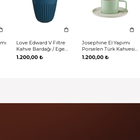
Josephine El Yapımı
Porselen Türk Kahvesi
Fincanı & Tabağı / Fıstık
1.200,00 ₺
Yeşili