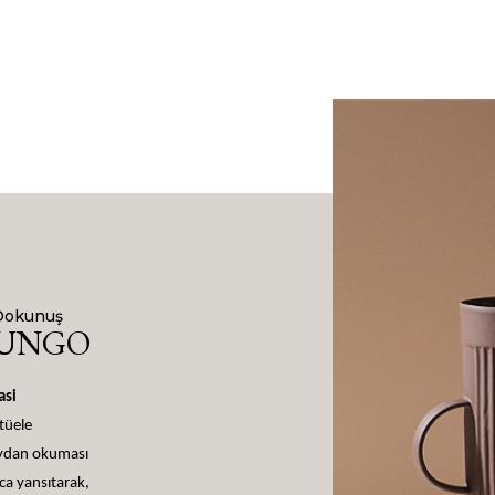
Dokunuş
LUNGO
asi
itüele
meydan okuması
ca yansıtarak,