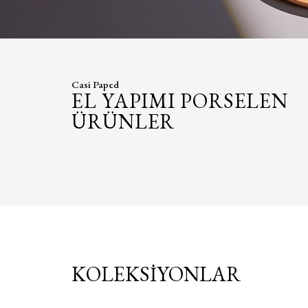
Casi Paped
EL YAPIMI PORSELEN
ÜRÜNLER
KOLEKSİYONLAR
LARI
ÜRÜN SETLERİ