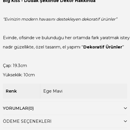
Big Kiss - Dudak Şeklinde Dekor Hakkında

“Evinizin modern havasını destekleyen dekoratif ürünler”
Evinde, ofisinde ve bulunduğu her ortamda fark yaratmak isteyen
nadir güzellikte, özel tasarım, el yapımı ‘‘
Dekoratif Ürünler
’’

Yükseklik: 10cm
Renk
Ege Mavi
YORUMLAR
(0)
ÖDEME SEÇENEKLERI