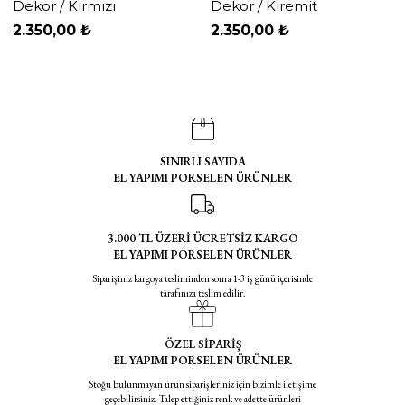
Dekor / Kırmızı
Dekor / Kiremit
2.350,00 ₺
2.350,00 ₺
SINIRLI SAYIDA
EL YAPIMI PORSELEN ÜRÜNLER
3.000 TL ÜZERİ ÜCRETSİZ KARGO
EL YAPIMI PORSELEN ÜRÜNLER
Siparişiniz kargoya tesliminden sonra 1-3 iş günü içerisinde
tarafınıza teslim edilir.
ÖZEL SİPARİŞ
EL YAPIMI PORSELEN ÜRÜNLER
Stoğu bulunmayan ürün siparişleriniz için bizimle iletişime
geçebilirsiniz. Talep ettiğiniz renk ve adette ürünleri