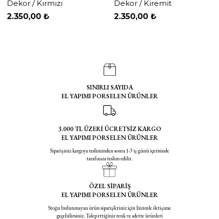
Dekor / Kırmızı
Dekor / Kiremit
2.350,00 ₺
2.350,00 ₺
SINIRLI SAYIDA
EL YAPIMI PORSELEN ÜRÜNLER
3.000 TL ÜZERİ ÜCRETSİZ KARGO
EL YAPIMI PORSELEN ÜRÜNLER
Siparişiniz kargoya tesliminden sonra 1-3 iş günü içerisinde
tarafınıza teslim edilir.
ÖZEL SİPARİŞ
EL YAPIMI PORSELEN ÜRÜNLER
Stoğu bulunmayan ürün siparişleriniz için bizimle iletişime
geçebilirsiniz. Talep ettiğiniz renk ve adette ürünleri