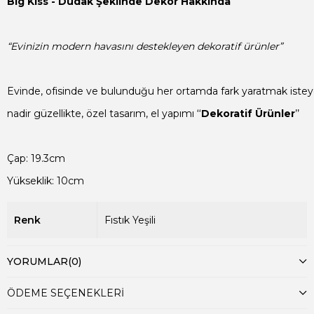
Big Kiss - Dudak Şeklinde Dekor Hakkında

“Evinizin modern havasını destekleyen dekoratif ürünler”
Evinde, ofisinde ve bulunduğu her ortamda fark yaratmak isteyen
nadir güzellikte, özel tasarım, el yapımı ‘‘
Dekoratif Ürünler
’’

Yükseklik: 10cm
Renk
Fıstık Yeşili
YORUMLAR
(0)
ÖDEME SEÇENEKLERI