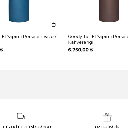
 El Yapımı Porselen Vazo /
Goody Tall El Yapımı Porsel
Kahverengi
 ₺
6.750,00 ₺
0 TL ÜZERİ ÜCRETSİZ KARGO
ÖZEL SİPARİŞ