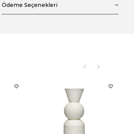
Ödeme Seçenekleri
Goo
Gri 
7.8