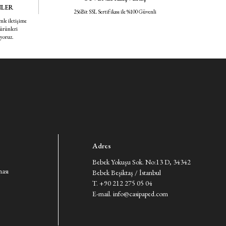
NLER
256Bit SSL Sertifikası ile %100 Güvenli
mle iletişime
 ürünleri
iyoruz.
Adres
Bebek Yokuşu Sok. No:13 D, 34342
ması
Bebek Beşiktaş / İstanbul
T. +90 212 275 05 04
E-mail.
info@casipaped.com