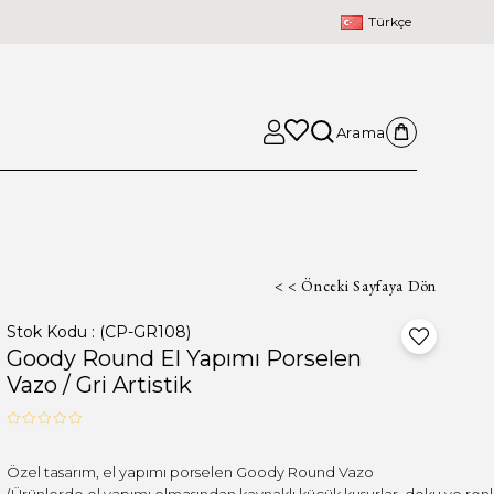
Türkçe
Arama
< < Önceki Sayfaya Dön
Stok Kodu
(CP-GR108)
Goody Round El Yapımı Porselen
Vazo / Gri Artistik
(Ürünlerde el yapımı olmasından kaynaklı küçük kusurlar, doku ve renk fa