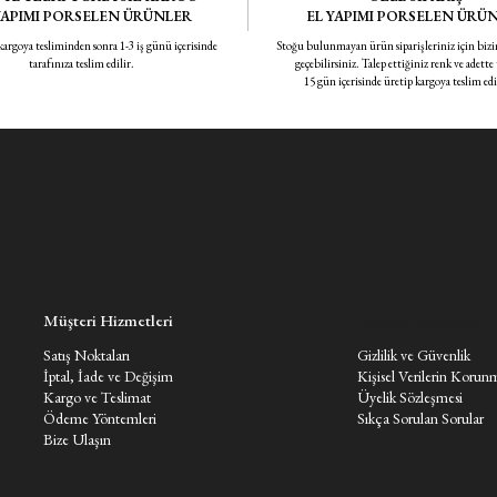
YAPIMI PORSELEN ÜRÜNLER
EL YAPIMI PORSELEN ÜRÜ
 kargoya tesliminden sonra 1-3 iş günü içerisinde
Stoğu bulunmayan ürün siparişleriniz için bizi
tarafınıza teslim edilir.
geçebilirsiniz. Talep ettiğiniz renk ve adette
15 gün içerisinde üretip kargoya teslim ed
Müşteri Hizmetleri
Müşteri Hizmetleri
Satış Noktaları
Gizlilik ve Güvenlik
İptal, İade ve Değişim
Kişisel Verilerin Korun
Kargo ve Teslimat
Üyelik Sözleşmesi
Ödeme Yöntemleri
Sıkça Sorulan Sorular
Bize Ulaşın