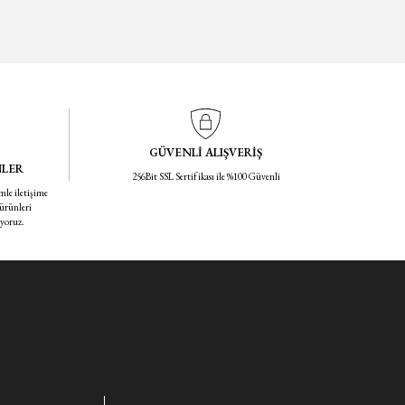
GÜVENLİ ALIŞVERİŞ
NLER
256Bit SSL Sertifikası ile %100 Güvenli
mle iletişime
 ürünleri
iyoruz.