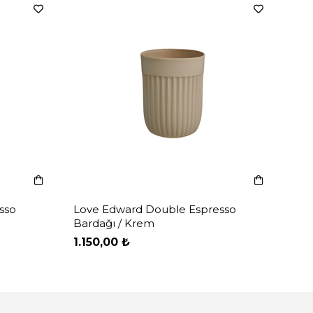
Lov
Bar
1.1
sso
Love Edward Double Espresso
Bardağı / Krem
1.150,00 ₺