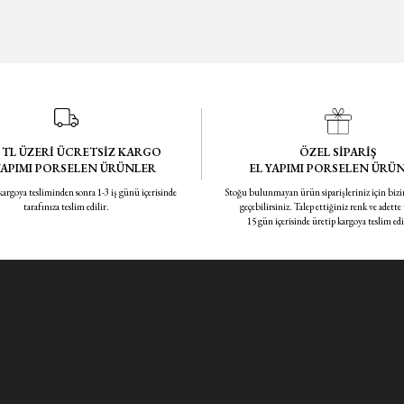
0 TL ÜZERİ ÜCRETSİZ KARGO
ÖZEL SİPARİŞ
YAPIMI PORSELEN ÜRÜNLER
EL YAPIMI PORSELEN ÜRÜ
 kargoya tesliminden sonra 1-3 iş günü içerisinde
Stoğu bulunmayan ürün siparişleriniz için bizi
tarafınıza teslim edilir.
geçebilirsiniz. Talep ettiğiniz renk ve adette
15 gün içerisinde üretip kargoya teslim ed