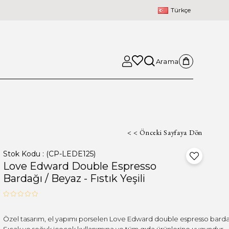
Türkçe
Arama
< < Önceki Sayfaya Dön
Stok Kodu
(CP-LEDE125)
Love Edward Double Espresso
Bardağı / Beyaz - Fıstık Yeşili
Özel tasarım, el yapımı porselen Love Edward double espresso bardağ
Sıcak ve soğuk içecek kullanımına ve tüm gıda ürünlerine uygundur.
