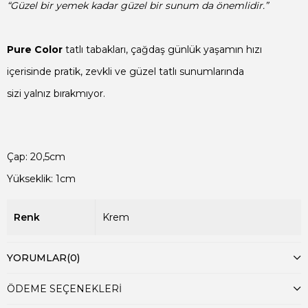
“Güzel bir yemek kadar güzel bir sunum da önemlidir.”
Pure Color
 tatlı tabakları, çağdaş günlük yaşamın hızı

içerisinde pratik, zevkli ve güzel tatlı sunumlarında

sizi yalnız bırakmıyor.
Çap: 20,5cm

Yükseklik: 1cm
Renk
Krem
YORUMLAR
(0)
ÖDEME SEÇENEKLERI