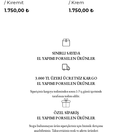
/ Kiremit
/ Krem
1.750,00 ₺
1.750,00 ₺
SINIRLI SAYIDA
EL YAPIMI PORSELEN ÜRÜNLER
3.000 TL ÜZERİ ÜCRETSİZ KARGO
EL YAPIMI PORSELEN ÜRÜNLER
Siparişiniz kargoya tesliminden sonra 1-3 iş günü içerisinde
tarafınıza teslim edilir.
ÖZEL SİPARİŞ
EL YAPIMI PORSELEN ÜRÜNLER
Stoğu bulunmayan ürün siparişleriniz için bizimle iletişime
geçebilirsiniz. Talep ettiğiniz renk ve adette ürünleri