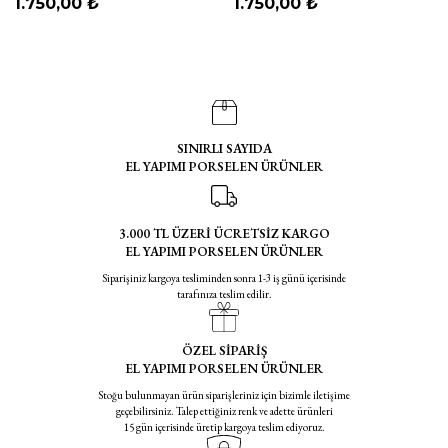
1.750,00 ₺
1.750,00 ₺
SINIRLI SAYIDA
EL YAPIMI PORSELEN ÜRÜNLER
3.000 TL ÜZERİ ÜCRETSİZ KARGO
EL YAPIMI PORSELEN ÜRÜNLER
Siparişiniz kargoya tesliminden sonra 1-3 iş günü içerisinde
tarafınıza teslim edilir.
ÖZEL SİPARİŞ
EL YAPIMI PORSELEN ÜRÜNLER
Stoğu bulunmayan ürün siparişleriniz için bizimle iletişime
geçebilirsiniz. Talep ettiğiniz renk ve adette ürünleri
15 gün içerisinde üretip kargoya teslim ediyoruz.