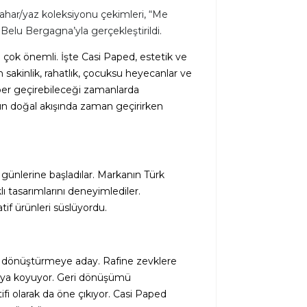
ahar/yaz koleksiyonu çekimleri, “Me
elu Bergagna’yla gerçekleştirildi.
çok önemli. İşte Casi Paped, estetik ve
 sakinlik, rahatlık, çocuksu heyecanlar ve
aber geçirebileceği zamanlarda
ün doğal akışında zaman geçirirken
a günlerine başladılar. Markanın Türk
ı tasarımlarını deneyimlediler.
tif ürünleri süslüyordu.
eri dönüştürmeye aday.
Rafine zevklere
rtaya koyuyor. Geri dönüşümü
tifi olarak da öne çıkıyor. Casi Paped