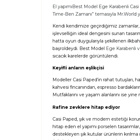
El yapımıBest Model Ege Karabenli Casi 
Time-Ben Zamanı” temasıyla Mr.World yar
Kendi kendimize geçirdiğimiz zamanlar, 
işlevselliğin ideal dengesini sunan tasar
hatta oyun duygularıyla şekillenen ilkbah
başroldeydi. Best Model
Ege Karabenli v
sıcacık karelerde görüntülendi.
Keyifli anların eşlikçisi
Modeller Casi Paped’in
rahat tutuşları, h
kahvesi fincanından, espresso bardakların
Mutfaklarını ve yaşam alanlarını ise yine
Rafine zevklere hitap ediyor
Casi Paped, şık ve modern estetiği koru
hitap eden el yapımı porselen tasarımlar
destekleyen şık kutular ürünlerin kırılma 