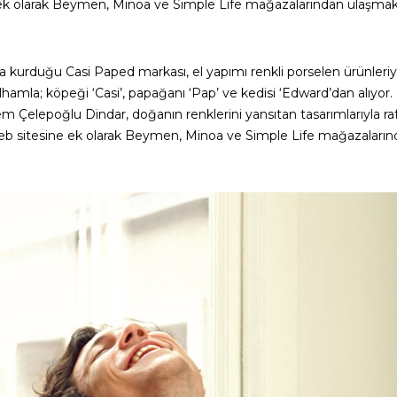
 ek olarak Beymen, Minoa ve Simple Life mağazalarından ulaş
kurduğu Casi Paped markası, el yapımı renkli porselen ürünleriyl
ilhamla; köpeği ‘Casi’, papağanı ‘Pap’ ve kedisi ‘Edward’dan alıyor
m Çelepoğlu Dindar, doğanın renklerini yansıtan tasarımlarıyla ra
eb sitesine ek olarak Beymen, Minoa ve Simple Life mağazalar