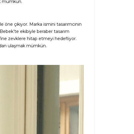
mak mümkün.
e öne çıkıyor. Marka ismini tasarımcının
. Bebek’te ekibiyle beraber tasarım
fine zevklere hitap etmeyi hedefliyor.
ından ulaşmak mümkün.