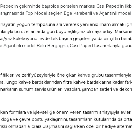
Paped'in çekiminde başrolde porselen markası Casi Paped’in ilkb
ışmasında Top Model seçilen Ege Karabenli ve Arjantinli model B
hayatın yoğun temposuna ara vererek yenilenip ilham almak için 
ımlarıyla bu özel anlarda gün boyu eşlikçiniz olmaya aday. Markanın
ar/yaz koleksiyonu, evde tek başına geçirilen ya da bir çiftin ber
e Arjantinli model Belu Bergagna,
Casi Paped tasarımlarıyla gün
afiflikleri ve zarif yüzeyleriyle öne çıkan kahve grubu tasarımlarıyl
a, lungo kahve bardaklarından filtre kahve bardaklarına kadar farkl
 markanın sunum servis ürünleri, vazoları, şamdan setleri ve dekora
rken formlara ve işlevselliğe önem veren tasarım anlayışıyla evl
, doğa ve çevre dostu yaklaşımını, tasarımların kutularında da o
riski olmadan alıcılara ulaşmasını sağlarken özel bir hediye alterna