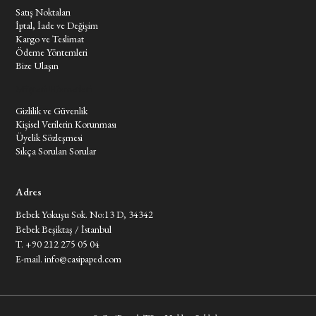
Satış Noktaları
İptal, İade ve Değişim
Kargo ve Teslimat
Ödeme Yöntemleri
Bize Ulaşın
Müşteri Hizmetleri
Gizlilik ve Güvenlik
Kişisel Verilerin Korunması
Üyelik Sözleşmesi
Sıkça Sorulan Sorular
Adres
Bebek Yokuşu Sok. No:13 D, 34342
Bebek Beşiktaş / İstanbul
T. +90 212 275 05 04
E-mail.
info@casipaped.com