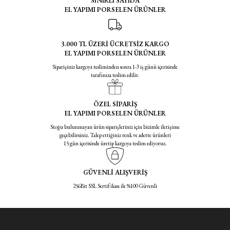
SINIRLI SAYIDA
EL YAPIMI PORSELEN ÜRÜNLER
3.000 TL ÜZERİ ÜCRETSİZ KARGO
EL YAPIMI PORSELEN ÜRÜNLER
Siparişiniz kargoya tesliminden sonra 1-3 iş günü içerisinde
tarafınıza teslim edilir.
ÖZEL SİPARİŞ
EL YAPIMI PORSELEN ÜRÜNLER
Stoğu bulunmayan ürün siparişleriniz için bizimle iletişime
geçebilirsiniz. Talep ettiğiniz renk ve adette ürünleri
15 gün içerisinde üretip kargoya teslim ediyoruz.
GÜVENLİ ALIŞVERİŞ
256Bit SSL Sertifikası ile %100 Güvenli