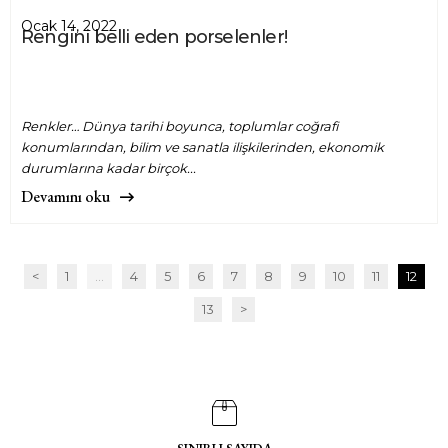
Ocak 14, 2022
Rengini belli eden porselenler!
Renkler… Dünya tarihi boyunca, toplumlar coğrafi
konumlarından, bilim ve sanatla ilişkilerinden, ekonomik
durumlarına kadar birçok...
Devamını oku
<
1
...
4
5
6
7
8
9
10
11
12
13
>