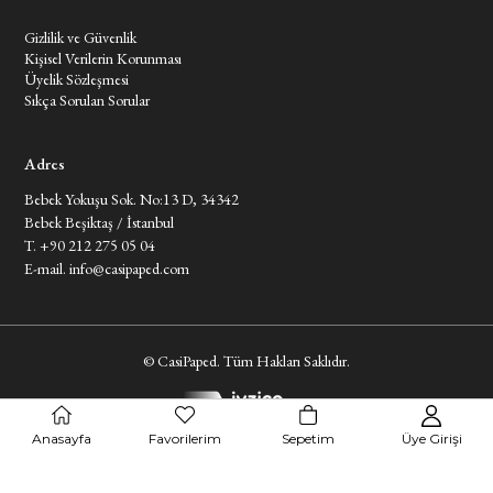
Müşteri Hizmetleri
Gizlilik ve Güvenlik
Kişisel Verilerin Korunması
Üyelik Sözleşmesi
Sıkça Sorulan Sorular
Adres
Bebek Yokuşu Sok. No:13 D, 34342
Bebek Beşiktaş / İstanbul
T. +90 212 275 05 04
E-mail.
info@casipaped.com
© CasiPaped. Tüm Hakları Saklıdır.
Anasayfa
Favorilerim
Sepetim
Üye Girişi