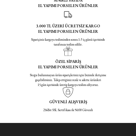
SINIRLI SAYIDA
EL YAPIMI PORSELEN ÜRÜNLER
3.000 TL ÜZERİ ÜCRETSİZ KARGO
EL YAPIMI PORSELEN ÜRÜNLER
Siparişiniz kargoya tesliminden sonra 1-3 iş günü içerisinde
tarafınıza teslim edilir.
ÖZEL SİPARİŞ
EL YAPIMI PORSELEN ÜRÜNLER
Stoğu bulunmayan ürün siparişleriniz için bizimle iletişime
geçebilirsiniz. Talep ettiğiniz renk ve adette ürünleri
15 gün içerisinde üretip kargoya teslim ediyoruz.
GÜVENLİ ALIŞVERİŞ
256Bit SSL Sertifikası ile %100 Güvenli