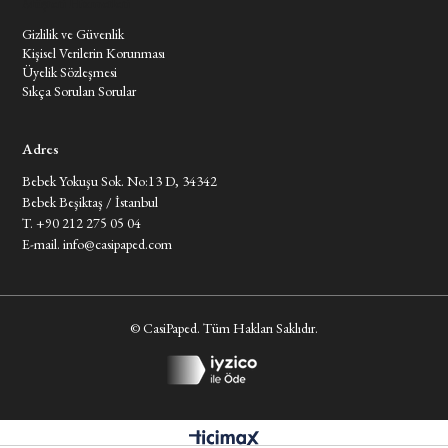
Müşteri Hizmetleri
Gizlilik ve Güvenlik
Kişisel Verilerin Korunması
Üyelik Sözleşmesi
Sıkça Sorulan Sorular
Adres
Bebek Yokuşu Sok. No:13 D, 34342
Bebek Beşiktaş / İstanbul
T. +90 212 275 05 04
E-mail.
info@casipaped.com
© CasiPaped. Tüm Hakları Saklıdır.