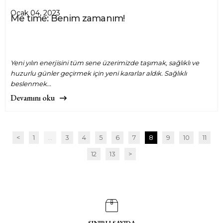
Ocak 04, 2023
Me time: Benim zamanım!
Yeni yılın enerjisini tüm sene üzerimizde taşımak, sağlıklı ve
huzurlu günler geçirmek için yeni kararlar aldık. Sağlıklı
beslenmek...
Devamını oku
<
1
...
3
4
5
6
7
8
9
10
11
12
13
>