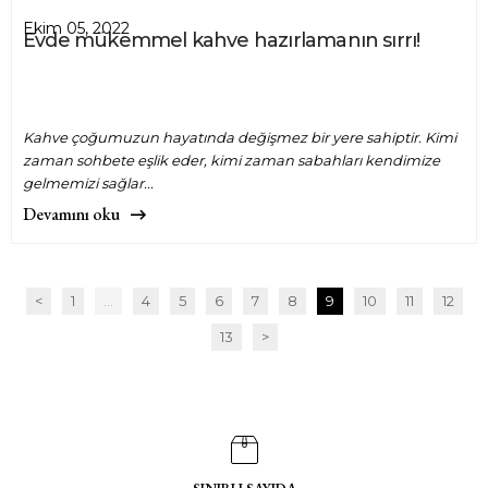
Ekim 05, 2022
Evde mükemmel kahve hazırlamanın sırrı!
Kahve çoğumuzun hayatında değişmez bir yere sahiptir. Kimi
zaman sohbete eşlik eder, kimi zaman sabahları kendimize
gelmemizi sağlar...
Devamını oku
<
1
...
4
5
6
7
8
9
10
11
12
13
>