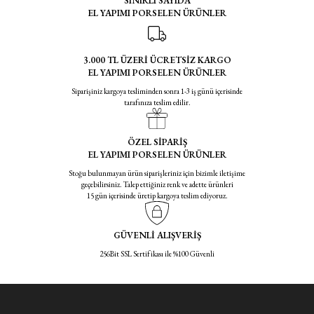
SINIRLI SAYIDA
EL YAPIMI PORSELEN ÜRÜNLER
3.000 TL ÜZERİ ÜCRETSİZ KARGO
EL YAPIMI PORSELEN ÜRÜNLER
Siparişiniz kargoya tesliminden sonra 1-3 iş günü içerisinde
tarafınıza teslim edilir.
ÖZEL SİPARİŞ
EL YAPIMI PORSELEN ÜRÜNLER
Stoğu bulunmayan ürün siparişleriniz için bizimle iletişime
geçebilirsiniz. Talep ettiğiniz renk ve adette ürünleri
15 gün içerisinde üretip kargoya teslim ediyoruz.
GÜVENLİ ALIŞVERİŞ
256Bit SSL Sertifikası ile %100 Güvenli