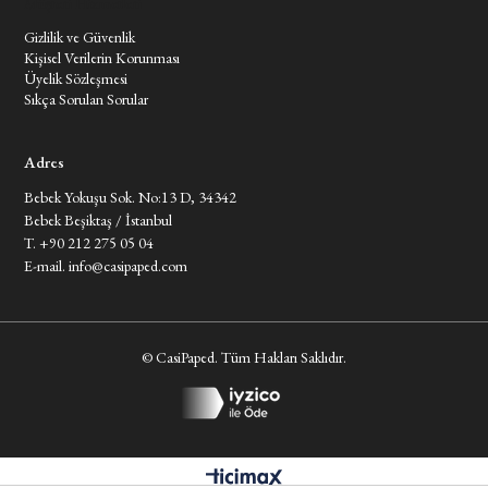
Müşteri Hizmetleri
Gizlilik ve Güvenlik
Kişisel Verilerin Korunması
Üyelik Sözleşmesi
Sıkça Sorulan Sorular
Adres
Bebek Yokuşu Sok. No:13 D, 34342
Bebek Beşiktaş / İstanbul
T. +90 212 275 05 04
E-mail.
info@casipaped.com
© CasiPaped. Tüm Hakları Saklıdır.