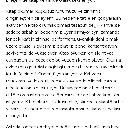
bileşeni de kitap ve kahve olarak şekilleniyor.
Kitap okumak kuşkusuz ruhumuzu ve zihnimizi
dinginleştiren bir eylem. Bu nedenle tatile en çok yakışan
aktivitenin kitap okumak olması tesadüfi değil. Kahve ise
sadece sabahları bedenimizi uyandırmıyor aynı zamanda
içindeki kafein zihinsel performans, uyanıklık dahil olmak
üzere bilişsel işlevlerimizi geliştirip genel konsantrasyon
seviyemizi de yükseltiyor. Kitap okurken en sık ihtiyaç
duyduğumuz içecek de bu yüzden kahve oluyor. Okuma
eyleminin getirdiği dinginliği uzunca bir süre yaşayabilmek
için kafeinin gücünden faydalanıyoruz. Kahvenin
muazzam ve lezzetli aroması sayesinde bilinçaltımızda
rahatlatıcı bir algı oluşuyor. Bu sayede bir kitabı elimize
aldığımızda istemsizce diğer elimizde de kahve kupasını
istiyoruz. Kitap okuma tutkusu olan, okuma alışkanlığını bir
yaşam tarzı haline getiren insanlar boşuna kahve tiryakisi
olmuyorlar.
Aslında sadece edebiyatın değil tüm sanat kollarının keyif