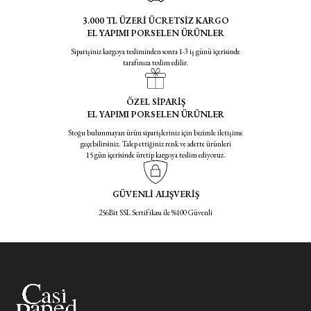
3.000 TL ÜZERİ ÜCRETSİZ KARGO
EL YAPIMI PORSELEN ÜRÜNLER
Siparişiniz kargoya tesliminden sonra 1-3 iş günü içerisinde
tarafınıza teslim edilir.
ÖZEL SİPARİŞ
EL YAPIMI PORSELEN ÜRÜNLER
Stoğu bulunmayan ürün siparişleriniz için bizimle iletişime
geçebilirsiniz. Talep ettiğiniz renk ve adette ürünleri
15 gün içerisinde üretip kargoya teslim ediyoruz.
GÜVENLİ ALIŞVERİŞ
256Bit SSL Sertifikası ile %100 Güvenli