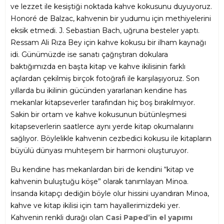
ve lezzet ile kesiştiği noktada kahve kokusunu duyuyoruz.
Honoré de Balzac, kahvenin bir yudumu için methiyelerini
eksik etmedi. J. Sebastian Bach, uğruna besteler yaptı.
Ressam Ali Rıza Bey için kahve kokusu bir ilham kaynağı
idi. Günümüzde ise sanatı çağrıştıran dokulara
baktığımızda en başta kitap ve kahve ikilisinin farklı
açılardan çekilmiş birçok fotoğrafı ile karşılaşıyoruz. Son
yıllarda bu ikilinin gücünden yararlanan kendine has
mekanlar kitapseverler tarafından hiç boş bırakılmıyor.
Sakin bir ortam ve kahve kokusunun bütünleşmesi
kitapseverlerin saatlerce aynı yerde kitap okumalarını
sağlıyor. Böylelikle kahvenin cezbedici kokusu ile kitapların
büyülü dünyası muhteşem bir harmoni oluşturuyor.
Bu kendine has mekanlardan biri de kendini “kitap ve
kahvenin buluştuğu köşe” olarak tanımlayan Minoa.
İnsanda kitapçı dediğin böyle olur hissini uyandıran Minoa,
kahve ve kitap ikilisi için tam hayallerimizdeki yer.
Kahvenin renkli durağı olan
Casi Paped’in el yapımı