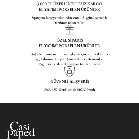
3.000 TL ÜZERİ ÜCRETSİZ KARGO
EL YAPIMI PORSELEN ÜRÜNLER
Siparişiniz kargoya tesliminden sonra 1-3 iş günü içerisinde
tarafınıza teslim edilir.
ÖZEL SİPARİŞ
EL YAPIMI PORSELEN ÜRÜNLER
Stoğu bulunmayan ürün siparişleriniz için bizimle iletişime
geçebilirsiniz. Talep ettiğiniz renk ve adette ürünleri
15 gün içerisinde üretip kargoya teslim ediyoruz.
GÜVENLİ ALIŞVERİŞ
256Bit SSL Sertifikası ile %100 Güvenli